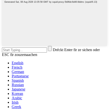
Dréckt Enter fir ze sichen oder
ESC fir zouzemaachen
English
French
German
Portuguese
Spanish
Russian
Japanese
Korean
Arabic
Irish
Greek