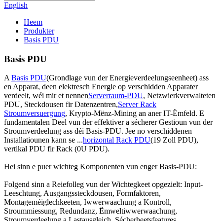
English
Heem
Produkter
Basis PDU
Basis PDU
A
Basis PDU
(Grondlage vun der Energieverdeelungseenheet) ass
en Apparat, deen elektresch Energie op verschidden Apparater
verdeelt, wéi mir et nennen
Serverraum-PDU
, Netzwierkverwalteten
PDU, Steckdousen fir Datenzentren,
Server Rack
Stroumversuergung
, Krypto-Mënz-Mining an aner IT-Ëmfeld. E
fundamentalen Deel vun der effektiver a sécherer Gestioun vun der
Stroumverdeelung ass déi Basis-PDU. Jee no verschiddenen
Installatiounen kann se ...
horizontal Rack PDU
(19 Zoll PDU),
vertikal PDU fir Rack (0U PDU).
Hei sinn e puer wichteg Komponenten vun enger Basis-PDU:
Folgend sinn a Reiefolleg vun der Wichtegkeet opgezielt: Input-
Leeschtung, Ausgangssteckdousen, Formfaktoren,
Montageméiglechkeeten, Iwwerwaachung a Kontroll,
Stroummiessung, Redundanz, Ëmweltiwwerwaachung,
Stroumverdeelung a Lastausgleich, Sécherheetsfeatures,