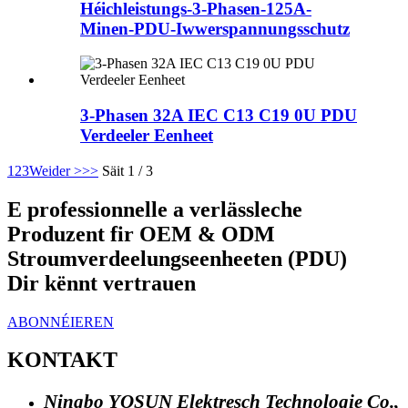
Héichleistungs-3-Phasen-125A-
Minen-PDU-Iwwerspannungsschutz
3-Phasen 32A IEC C13 C19 0U PDU
Verdeeler Eenheet
1
2
3
Weider >
>>
Säit 1 / 3
E professionnelle a verlässleche
Produzent fir OEM & ODM
Stroumverdeelungseenheeten (PDU)
Dir kënnt vertrauen
ABONNÉIEREN
KONTAKT
Ningbo YOSUN Elektresch Technologie Co.,