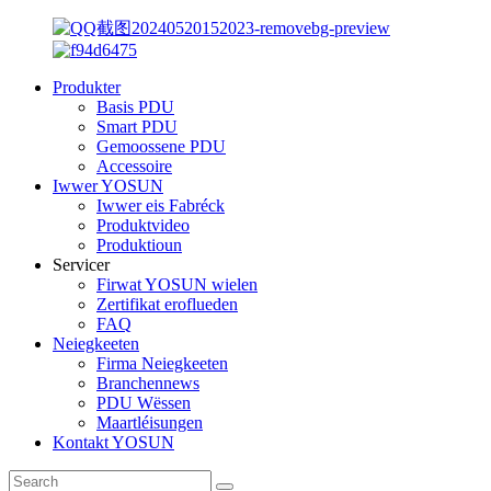
Produkter
Basis PDU
Smart PDU
Gemoossene PDU
Accessoire
Iwwer YOSUN
Iwwer eis Fabréck
Produktvideo
Produktioun
Servicer
Firwat YOSUN wielen
Zertifikat eroflueden
FAQ
Neiegkeeten
Firma Neiegkeeten
Branchennews
PDU Wëssen
Maartléisungen
Kontakt YOSUN