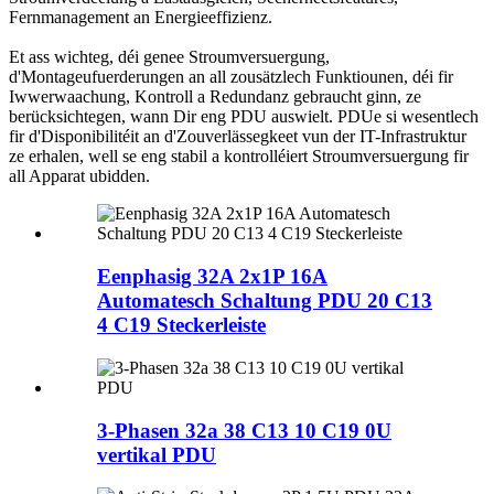
Fernmanagement an Energieeffizienz.
Et ass wichteg, déi genee Stroumversuergung,
d'Montageufuerderungen an all zousätzlech Funktiounen, déi fir
Iwwerwaachung, Kontroll a Redundanz gebraucht ginn, ze
berücksichtegen, wann Dir eng PDU auswielt. PDUe si wesentlech
fir d'Disponibilitéit an d'Zouverlässegkeet vun der IT-Infrastruktur
ze erhalen, well se eng stabil a kontrolléiert Stroumversuergung fir
all Apparat ubidden.
Eenphasig 32A 2x1P 16A
Automatesch Schaltung PDU 20 C13
4 C19 Steckerleiste
3-Phasen 32a 38 C13 10 C19 0U
vertikal PDU