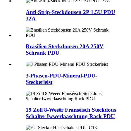
Anti-Strip-Steckdousen 2P 1.5U PDU
32A
Brasilien Steckdousen 20A 250V
Schrank PDU
3-Phasen-PDU-Mineral-PDU-
Steckerleist
19 Zoll 8-Weeër Franséisch Steckdous
Schalter Iwwerlaaschtung Rack PDU