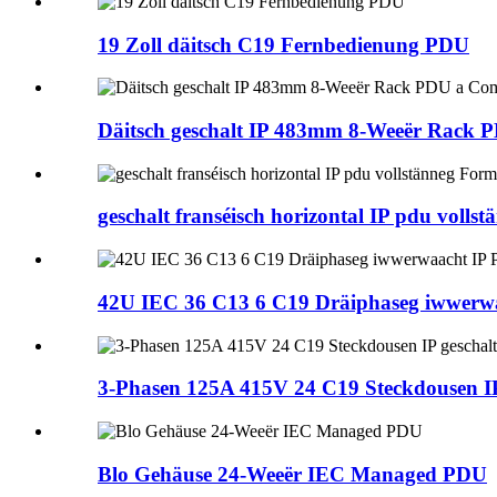
19 Zoll däitsch C19 Fernbedienung PDU
Däitsch geschalt IP 483mm 8-Weeër Rack 
geschalt franséisch horizontal IP pdu voll
42U IEC 36 C13 6 C19 Dräiphaseg iwwerw
3-Phasen 125A 415V 24 C19 Steckdousen IP
Blo Gehäuse 24-Weeër IEC Managed PDU