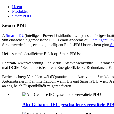
Heem
Produkter
Smart PDU
Smart PDU
A
Smart PDU
(intelligent Power Distribution Unit) ass en fortgesch
vun einfachen a gemoossene PDUs eraus andeems et ...
Intelligent 
Stroumverdeelungseenheet, intelligent Rack-PDU bezeechent ginn,
S
Hei ass e méi detailléierte Bléck op Smart PDUs:
Echtzäit-Iwwerwaachung / Individuell Steckdosenkontroll / Fernman
mat DCIM / Sécherheetsfeatures / Energieeffizienz / Redundanz a Fai
Berücksichtegt Variablen wéi d'Quantitéit an d'Aart vun de Steckdous
Automatiséierung an Integratioun wann Dir eng Smart PDU wielt. A m
an eng héich Disponibilitéit ze garantéieren.
Alu-Gehäuse IEC geschaltete verwaltete P