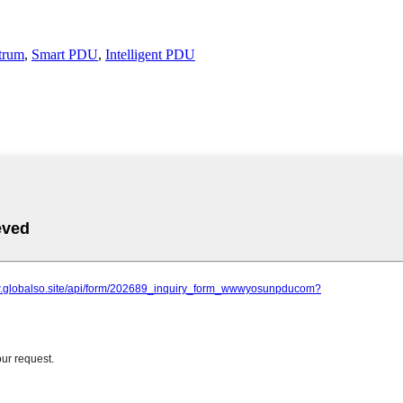
trum
,
Smart PDU
,
Intelligent PDU