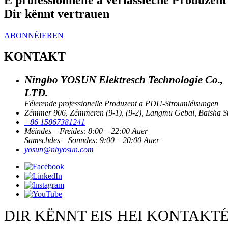
Dir kënnt vertrauen
ABONNÉIEREN
KONTAKT
Ningbo YOSUN Elektresch Technologie Co.,
LTD.
Féierende professionelle Produzent a PDU-Stroumléisungen
Zëmmer 906, Zëmmeren (9-1), (9-2), Langmu Gebai, Baisha Str
+86 15867381241
Méindes – Freides: 8:00 – 22:00 Auer
Samschdes – Sonndes: 9:00 – 20:00 Auer
yosun@nbyosun.com
DIR KËNNT EIS HEI KONTAKT