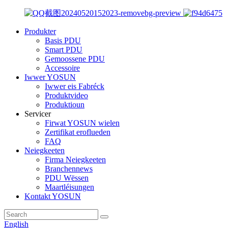
Produkter
Basis PDU
Smart PDU
Gemoossene PDU
Accessoire
Iwwer YOSUN
Iwwer eis Fabréck
Produktvideo
Produktioun
Servicer
Firwat YOSUN wielen
Zertifikat eroflueden
FAQ
Neiegkeeten
Firma Neiegkeeten
Branchennews
PDU Wëssen
Maartléisungen
Kontakt YOSUN
English