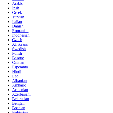
Arabic
Irish
Greek
Turkish
Italian
Danish
Romanian
Indonesian
Czech
Afrikaans
Swedish
Polish
Basque
Catalan
Esperanto
Hindi
Lao
Albanian
Amharic
Armenian
Azerbaijani
Belarusian
Bengali
Bosnian
Bulgarian