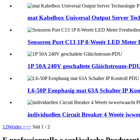
mat Kabelbox Universal Output Server Te
Sensoren Port C13 1P 8-Weeër LED Meter
1P 50A 240V geschaltete Gläichstroum-PD
L6-50P Eenphasig mat 63A Schalter IP Kon
individuellen Circuit Breaker 4 Weeër iw
1
2
Weider >
>>
Säit 1 / 2
E professionnelle a verlässleche Produz