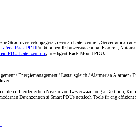
rattene Stroumverdeelungsgerät, deen an Datenzentren, Serverraim an an
Dual-Feed Rack PDU
Funktiounen fir Iwwerwaachung, Kontroll, Automati
mart PDU Datenzentrum
, intelligent Rack-Mount PDU.
agement / Energiemanagement / Lastausgleich / Alarmer an Alarmer / Ë
lover
en, den erfuerderlechen Niveau vun Iwwerwaachung a Gestioun, Kompatib
odernen Datenzentren si Smart PDUs nëtzlech Tools fir eng effizient 
DU