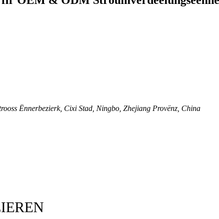
ooss Ënnerbezierk, Cixi Stad, Ningbo, Zhejiang Provënz, China
ÉIEREN