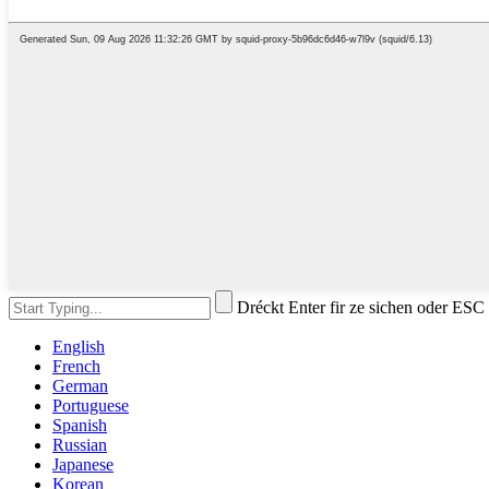
Dréckt Enter fir ze sichen oder ESC
English
French
German
Portuguese
Spanish
Russian
Japanese
Korean