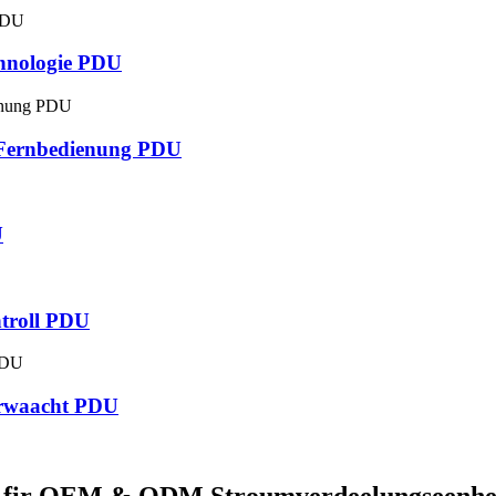
chnologie PDU
 Fernbedienung PDU
U
troll PDU
werwaacht PDU
ent fir OEM & ODM Stroumverdeelungseenh