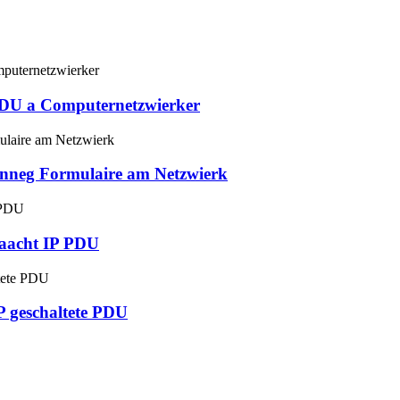
PDU a Computernetzwierker
stänneg Formulaire am Netzwierk
aacht IP PDU
 geschaltete PDU