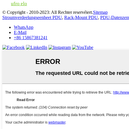
ufro elo
© Copyright - 2010-2023: All Rechter reservéiert.
Sitemap
Stroumverdeelungseenheet PDU
,
Rack-Mount PDU
,
PDU-Datenzen
WhatsApp
E-Mail
+86 15867381241