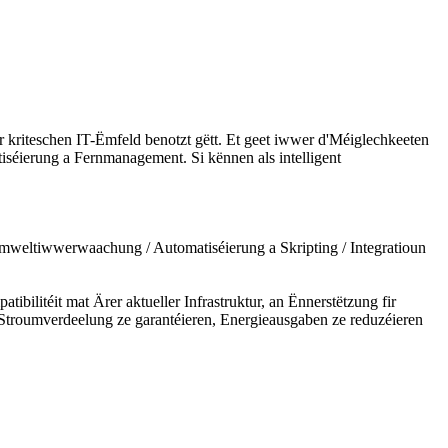
er kriteschen IT-Ëmfeld benotzt gëtt. Et geet iwwer d'Méiglechkeeten
séierung a Fernmanagement. Si kënnen als intelligent
mweltiwwerwaachung / Automatiséierung a Skripting / Integratioun
ilitéit mat Ärer aktueller Infrastruktur, an Ënnerstëtzung fir
Stroumverdeelung ze garantéieren, Energieausgaben ze reduzéieren