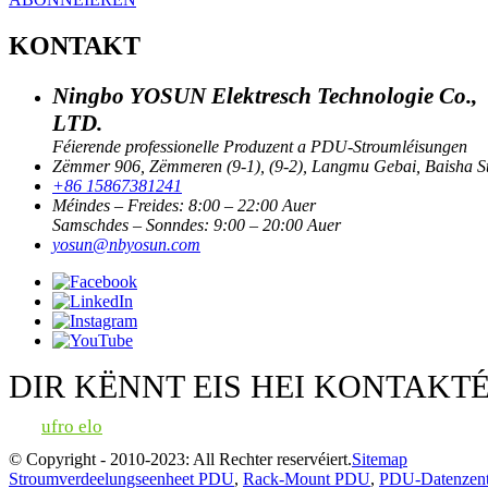
KONTAKT
Ningbo YOSUN Elektresch Technologie Co.,
LTD.
Féierende professionelle Produzent a PDU-Stroumléisungen
Zëmmer 906, Zëmmeren (9-1), (9-2), Langmu Gebai, Baisha Str
+86 15867381241
Méindes – Freides: 8:00 – 22:00 Auer
Samschdes – Sonndes: 9:00 – 20:00 Auer
yosun@nbyosun.com
DIR KËNNT EIS HEI KONTAKT
ufro elo
© Copyright - 2010-2023: All Rechter reservéiert.
Sitemap
Stroumverdeelungseenheet PDU
,
Rack-Mount PDU
,
PDU-Datenzen