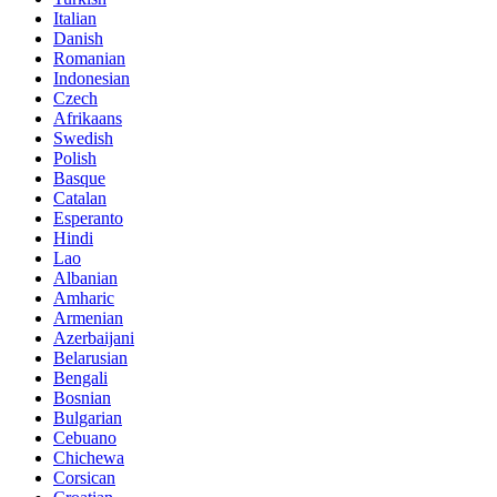
Italian
Danish
Romanian
Indonesian
Czech
Afrikaans
Swedish
Polish
Basque
Catalan
Esperanto
Hindi
Lao
Albanian
Amharic
Armenian
Azerbaijani
Belarusian
Bengali
Bosnian
Bulgarian
Cebuano
Chichewa
Corsican