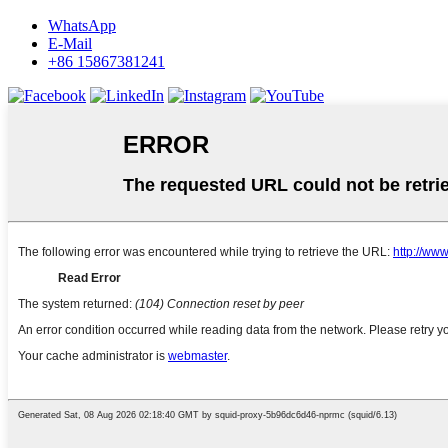
WhatsApp
E-Mail
+86 15867381241