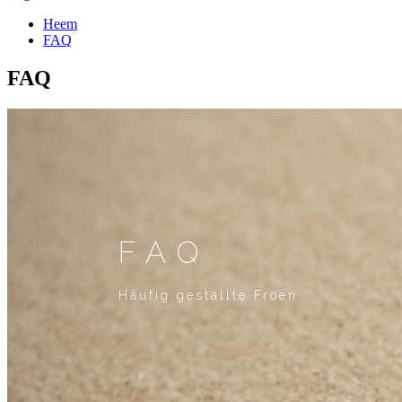
Heem
FAQ
FAQ
FAQ
Häufig gestallte Froen