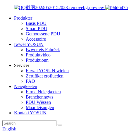
Produkter
Basis PDU
Smart PDU
Gemoossene PDU
Accessoire
Iwwer YOSUN
Iwwer eis Fabréck
Produktvideo
Produktioun
Servicer
Firwat YOSUN wielen
Zertifikat eroflueden
FAQ
Neiegkeeten
Firma Neiegkeeten
Branchennews
PDU Wëssen
Maartléisungen
Kontakt YOSUN
English