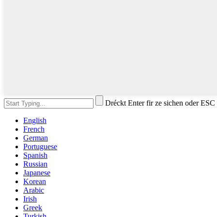
Dréckt Enter fir ze sichen oder ESC
English
French
German
Portuguese
Spanish
Russian
Japanese
Korean
Arabic
Irish
Greek
Turkish