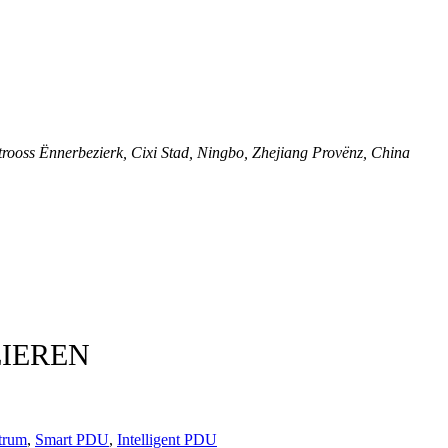
ooss Ënnerbezierk, Cixi Stad, Ningbo, Zhejiang Provënz, China
ÉIEREN
trum
,
Smart PDU
,
Intelligent PDU