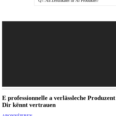
Q7: All Zertifikater fir Är Produkter?
E professionnelle a verlässleche Produz
Dir kënnt vertrauen
ABONNÉIEREN