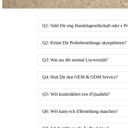
Q1: Sidd Dir eng Handelsgesellschaft oder e P
Q2: Kënnt Dir Probebestellunge akzeptéieren?
Q3: Wat ass déi normal Liwwerzäit?
Q4: Hutt Dir den OEM & ODM Service?
Q5: Wéi kontrolléiert een d'Qualitéit?
Q6: Wéi kann ech d'Bestellung maachen?